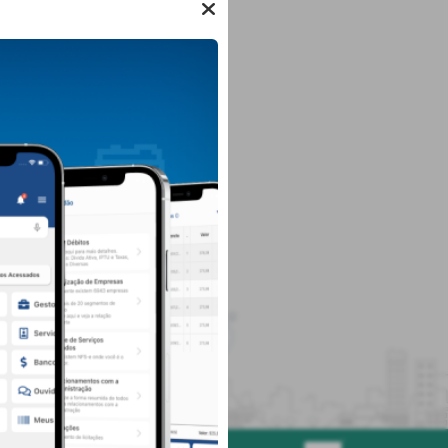
LOCALIZAÇÃO
Praça Getúlio Vargas, Nº 71, Centro
Clevelândia/
CEP: 85.530-000
Abrir no Mapa
HORÁRIO DE ATENDIMENTO
Segunda-feira 7:00 às 13:00
Terça-feira 7:00 às 13:00
Quarta-feira 7:00 às 13:00
Quinta-feira 7:00 às 13:00
Sexta-feira 7:00 às 13:00