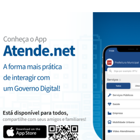
ACESSO RÁPIDO
Acesso à Informação
Cidadão
Diário Oficial
Transparência
CONTATOS
(46) 3252-8000
compras@clevelandia.pr.gov.br