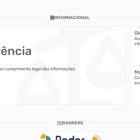
INFORMACIONAL
Gl
Au
in
rência
ao cumprimento legal das informações
Ma
Co
ex
BANNERS